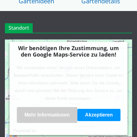
Gartenideen
Gartendetails
Standort
Wir benötigen Ihre Zustimmung, um
den Google Maps-Service zu laden!
Wir verwenden einen Service eines Drittanbieters, um
Karteninhalte einzubetten. Dieser Service kann Daten zu
Ihren Aktivitäten sammeln. Bitte lesen Sie die Details
durch und stimmen Sie der Nutzung des Service zu, um
diese Karte anzuzeigen.
Mehr Informationen
Akzeptieren
Powered by
Usercentrics Consent Management Platform