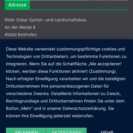
Adresse
Peter Oskar Garten- und Landschaftsbau
An der Weide 8
85669 Reithofen
+49 8124 / 1306
Diese Website verwendet zustimmungspflichtige cookies und
info@galabau-oskar.de
Technologien von Drittanbietern, um bestimmte Funktionen zu
integrieren. Wenn Sie auf die Schaltfläche „Alle akzeptieren“
eMail
info@galabau-oskar.de
klicken, werden diese Funktionen aktiviert (Zustimmung).
Web www.galabau-oskar.de
Nach erfolgter Einwilligung verarbeiten wir und die beteiligten
Drittunternehmen Ihre personenbezogenen Daten für
Informationen
verschiedene Zwecke. Detaillierte Informationen zu Zweck,
Rechtsgrundlage und Drittunternehmen finden Sie unter dem
Datenschutzerklärung
Button „Mehr“ und in unserer Datenschutzerklärung. Sie
Impressum
können Ihre Einwilligung jederzeit widerrufen.
© Copyright by Garten- und Landschaftsbau Peter Oskar
ABLEHNEN
AKZEPTIEREN
MEHR